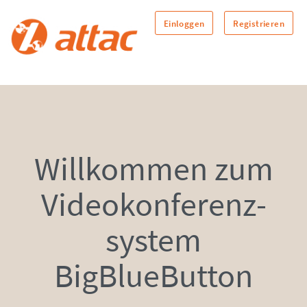
Einloggen
Registrieren
Willkommen zum
Video­konfe­renz­
system
BigBlueButton