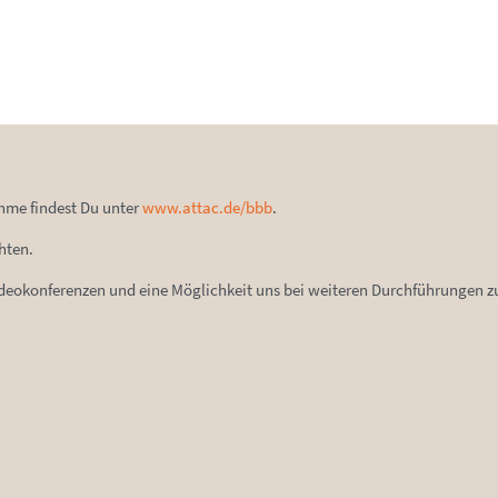
ahme findest Du unter
www.attac.de/bbb
.
hten.
eokonferenzen und eine Möglichkeit uns bei weiteren Durchführungen zu 